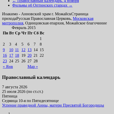
←
Православный календарь. 4 ноября
Фильмы об Оптинских старцах
→
Иоакимо - Анновский храм г. Можайск
Страница
прихода
Русская Православная Церковь,
Московская
митрополия
, Одинцовская епархия, Можайское благочиние
Февраль 2015
Пн
Вт
Ср
Чт
Пт
Сб
Вс
1
2
3
4
5
6
7
8
9
10
11
12
13
14
15
16
17
18
19
20
21
22
23
24
25
26
27
28
« Янв
Мар »
Православный календарь
7 августа 2026
25 июля 2026 (по ст.ст.)
Пятница
Седмица 10-я по Пятидесятнице
Успение праведной Анны, матери Пресвятой Богородицы