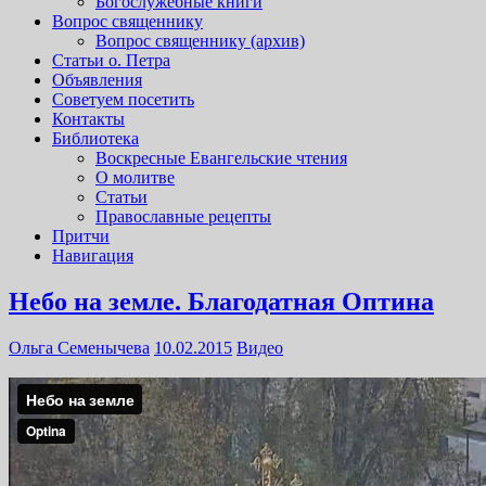
Богослужебные книги
Вопрос священнику
Вопрос священнику (архив)
Статьи о. Петра
Объявления
Советуем посетить
Контакты
Библиотека
Воскресные Евангельские чтения
О молитве
Статьи
Православные рецепты
Притчи
Навигация
Небо на земле. Благодатная Оптина
Ольга Семенычева
10.02.2015
Видео