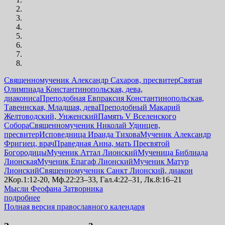
Священномученик Александр Сахаров, пресвитер
Святая
Олимпиада Константинопольская, дева,
диакониса
Преподобная Евпраксия Константинопольская,
Тавеннская, Младшая, дева
Преподобный Макарий
Желтоводский, Унженский
Память V Вселенского
Собора
Священномученик Николай Удинцев,
пресвитер
Исповедница Ираида Тихова
Мученик Александр
Фригиец, врач
Праведная Анна, мать Пресвятой
Богородицы
Мученик Аттал Лионский
Мученица Библиада
Лионская
Мученик Епагаф Лионский
Мученик Матур
Лионский
Священномученик Санкт Лионский, диакон
2Кор.1:12-20, Мф.22:23–33, Гал.4:22–31, Лк.8:16–21
Мысли Феофана Затворника
подробнее
Полная версия православного календаря