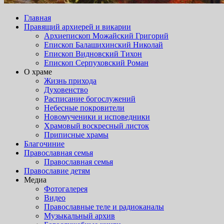
Главная
Правящий архиерей и викарии
Архиепископ Можайский Григорий
Епископ Балашихинский Николай
Епископ Видновский Тихон
Епископ Серпуховский Роман
О храме
Жизнь прихода
Духовенство
Расписание богослужений
Небесные покровители
Новомученики и исповедники
Храмовый воскресный листок
Приписные храмы
Благочиние
Православная семья
Православная семья
Православие детям
Медиа
Фотогалерея
Видео
Православные теле и радиоканалы
Музыкальный архив