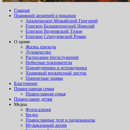
Главная
Правящий архиерей и викарии
Архиепископ Можайский Григорий
Епископ Балашихинский Николай
Епископ Видновский Тихон
Епископ Серпуховский Роман
О храме
Жизнь прихода
Духовенство
Расписание богослужений
Небесные покровители
Новомученики и исповедники
Храмовый воскресный листок
Приписные храмы
Благочиние
Православная семья
Православная семья
Православие детям
Медиа
Фотогалерея
Видео
Православные теле и радиоканалы
Музыкальный архив