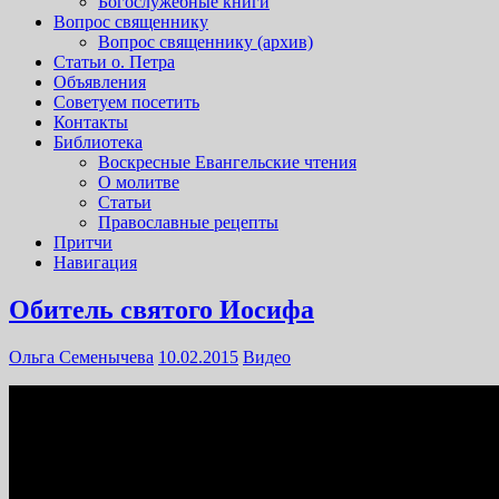
Богослужебные книги
Вопрос священнику
Вопрос священнику (архив)
Статьи о. Петра
Объявления
Советуем посетить
Контакты
Библиотека
Воскресные Евангельские чтения
О молитве
Статьи
Православные рецепты
Притчи
Навигация
Обитель святого Иосифа
Ольга Семенычева
10.02.2015
Видео