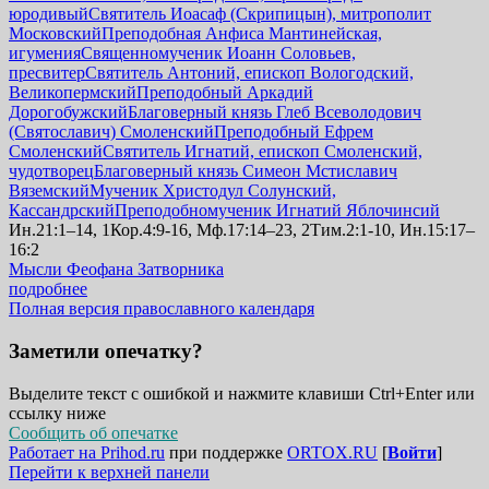
юродивый
Святитель Иоасаф (Скрипицын), митрополит
Московский
Преподобная Анфиса Мантинейская,
игумения
Священномученик Иоанн Соловьев,
пресвитер
Святитель Антоний, епископ Вологодский,
Великопермский
Преподобный Аркадий
Дорогобужский
Благоверный князь Глеб Всеволодович
(Святославич) Смоленский
Преподобный Ефрем
Смоленский
Святитель Игнатий, епископ Смоленский,
чудотворец
Благоверный князь Симеон Мстиславич
Вяземский
Мученик Христодул Солунский,
Кассандрский
Преподобномученик Игнатий Яблочинсий
Ин.21:1–14, 1Кор.4:9-16, Мф.17:14–23, 2Тим.2:1-10, Ин.15:17–
16:2
Мысли Феофана Затворника
подробнее
Полная версия православного календаря
Заметили опечатку?
Выделите текст с ошибкой и нажмите клавиши Ctrl+Enter или
ссылку ниже
Сообщить об опечатке
Работает на Prihod.ru
при поддержке
ORTOX.RU
[
Войти
]
Перейти к верхней панели