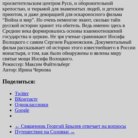
просветительским центром Руси, и оборонительной
крепостью, и тюрьмой для знаменитых людей, и детским
приютом, и даже декорацией для оскароносного фильма
“Война и мир”. Но очень немногие знают, сколько тайн
русской истории хранит эта обитель. Ведь именно здесь в
Средние века формировались основы взаимоотношений
государства и церкви. Не зря ученые сравнивают Иосифа
Волоцкого с самим Сергием Радонежским. Документальный
фильм рассказывает об истории этого известнейшего в России
монастыря, о том, как были обнаружены и явлены миру
святые мощи Иосифа Волоцкого.
Режиссер: Максим Файтельберг
Автор: Ирина Чернова
Поделиться:
Twitter
ВКонтакте
Одноклассники
Google
←
Священник Георгий Брылев отвечает на вопросы
Путешествие на Соловки
→