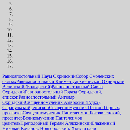
Равноапостольный Наум Охридский
Собор Смоленских
святых
Равноапостольный Климент, архиепископ Охридский,
Величский (Болгарский)
Равноапостольный Савва
Охридский
Равноапостольный Горазд Охридский,
епископ
Равноапостольный Ангеляр
Охридский
Священномученик Амвросий (Гудко),
Сарапульский, епископ
Священномученик Платон Горных,
пресвитер
Священномученик Пантелеимон Богоявленский,
пресвитер
Великомученик Пантелеимон
целитель
Преподобный Герман Аляскинский
Блаженный
Николай Кочанов, Новгородский, Христа ради