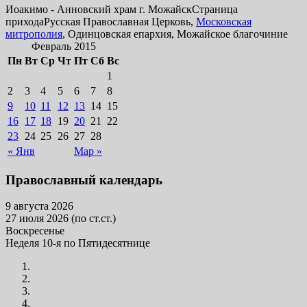
Иоакимо - Анновский храм г. Можайск
Страница
прихода
Русская Православная Церковь,
Московская
митрополия
, Одинцовская епархия, Можайское благочиние
Февраль 2015
Пн
Вт
Ср
Чт
Пт
Сб
Вс
1
2
3
4
5
6
7
8
9
10
11
12
13
14
15
16
17
18
19
20
21
22
23
24
25
26
27
28
« Янв
Мар »
Православный календарь
9 августа 2026
27 июля 2026 (по ст.ст.)
Воскресенье
Неделя 10-я по Пятидесятнице