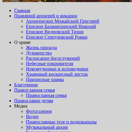
Главная
Правящий архиерей и викарии
Архиепископ Можайский Григорий
Епископ Балашихинский Николай
Епископ Видновский Тихон
Епископ Серпуховский Роман
О храме
Жизнь прихода
Духовенство
Расписание богослужений
Небесные покровители
Новомученики и исповедники
Храмовый воскресный листок
Приписные храмы
Благочиние
Православная семья
Православная семья
Православие детям
Медиа
Фотогалерея
Видео
Православные теле и радиоканалы
Музыкальный архив