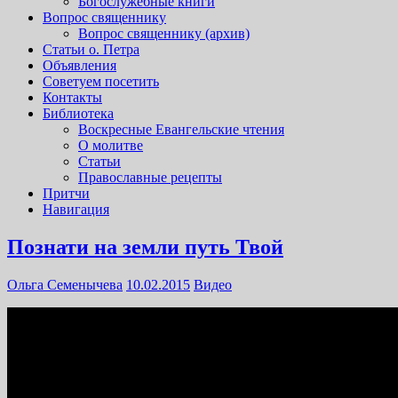
Богослужебные книги
Вопрос священнику
Вопрос священнику (архив)
Статьи о. Петра
Объявления
Советуем посетить
Контакты
Библиотека
Воскресные Евангельские чтения
О молитве
Статьи
Православные рецепты
Притчи
Навигация
Познати на земли путь Твой
Ольга Семенычева
10.02.2015
Видео