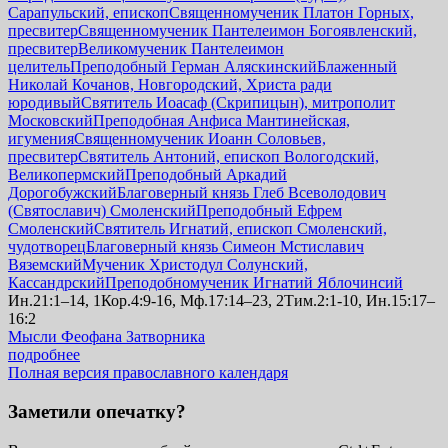
Сарапульский, епископ
Священномученик Платон Горных,
пресвитер
Священномученик Пантелеимон Богоявленский,
пресвитер
Великомученик Пантелеимон
целитель
Преподобный Герман Аляскинский
Блаженный
Николай Кочанов, Новгородский, Христа ради
юродивый
Святитель Иоасаф (Скрипицын), митрополит
Московский
Преподобная Анфиса Мантинейская,
игумения
Священномученик Иоанн Соловьев,
пресвитер
Святитель Антоний, епископ Вологодский,
Великопермский
Преподобный Аркадий
Дорогобужский
Благоверный князь Глеб Всеволодович
(Святославич) Смоленский
Преподобный Ефрем
Смоленский
Святитель Игнатий, епископ Смоленский,
чудотворец
Благоверный князь Симеон Мстиславич
Вяземский
Мученик Христодул Солунский,
Кассандрский
Преподобномученик Игнатий Яблочинсий
Ин.21:1–14, 1Кор.4:9-16, Мф.17:14–23, 2Тим.2:1-10, Ин.15:17–
16:2
Мысли Феофана Затворника
подробнее
Полная версия православного календаря
Заметили опечатку?