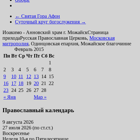
←
Святая Гора Афон
Суточный круг богослужения
→
Иоакимо - Анновский храм г. Можайск
Страница
прихода
Русская Православная Церковь,
Московская
митрополия
, Одинцовская епархия, Можайское благочиние
Февраль 2015
Пн
Вт
Ср
Чт
Пт
Сб
Вс
1
2
3
4
5
6
7
8
9
10
11
12
13
14
15
16
17
18
19
20
21
22
23
24
25
26
27
28
« Янв
Мар »
Православный календарь
9 августа 2026
27 июля 2026 (по ст.ст.)
Воскресенье
Неделя 10-я по Пятидесятнице