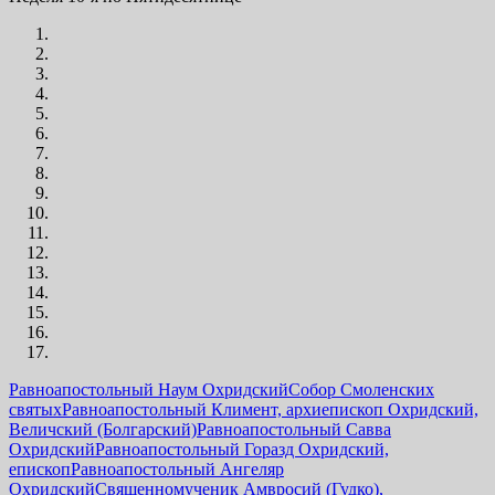
Равноапостольный Наум Охридский
Собор Смоленских
святых
Равноапостольный Климент, архиепископ Охридский,
Величский (Болгарский)
Равноапостольный Савва
Охридский
Равноапостольный Горазд Охридский,
епископ
Равноапостольный Ангеляр
Охридский
Священномученик Амвросий (Гудко),