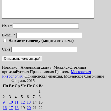
Имя
*
E-mail
*
Нажмите галочку (защита от спама)
Сайт
Иоакимо - Анновский храм г. Можайск
Страница
прихода
Русская Православная Церковь,
Московская
митрополия
, Одинцовская епархия, Можайское благочиние
Февраль 2015
Пн
Вт
Ср
Чт
Пт
Сб
Вс
1
2
3
4
5
6
7
8
9
10
11
12
13
14
15
16
17
18
19
20
21
22