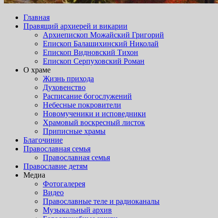
Главная
Правящий архиерей и викарии
Архиепископ Можайский Григорий
Епископ Балашихинский Николай
Епископ Видновский Тихон
Епископ Серпуховский Роман
О храме
Жизнь прихода
Духовенство
Расписание богослужений
Небесные покровители
Новомученики и исповедники
Храмовый воскресный листок
Приписные храмы
Благочиние
Православная семья
Православная семья
Православие детям
Медиа
Фотогалерея
Видео
Православные теле и радиоканалы
Музыкальный архив