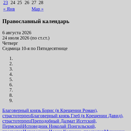
23
24
25
26
27
28
« Янв
Мар »
Православный календарь
6 августа 2026
24 июля 2026 (по ст.ст.)
Четверг
Седмица 10-я по Пятидесятнице
Благоверный князь Борис (в Крещении Роман),
страстотерпец
Благоверный князь Глеб (в Крещении Давид),
страстотерпец
Преподобный Далмат Исетский,
Пермский
Исповедник Николай Понгильский,