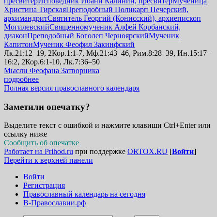
пресвитер
Исповедник Иоанн Калинин, пресвитер
Мученица
Христина Тирская
Преподобный Поликарп Печерский,
архимандрит
Святитель Георгий (Конисский), архиепископ
Могилевский
Священномученик Алфей Корбанский,
диакон
Преподобный Боголеп Черноярский
Мученик
Капитон
Мученик Феофил Закинфский
Лк.21:12–19, 2Кор.1:1-7, Мф.21:43–46, Рим.8:28–39, Ин.15:17–
16:2, 2Кор.6:1-10, Лк.7:36–50
Мысли Феофана Затворника
подробнее
Полная версия православного календаря
Заметили опечатку?
Выделите текст с ошибкой и нажмите клавиши Ctrl+Enter или
ссылку ниже
Сообщить об опечатке
Работает на Prihod.ru
при поддержке
ORTOX.RU
[
Войти
]
Перейти к верхней панели
Войти
Регистрация
Православный календарь на сегодня
В-Православии.рф