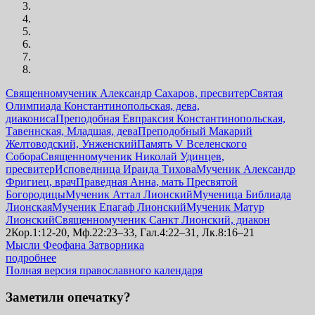
Священномученик Александр Сахаров, пресвитер
Святая
Олимпиада Константинопольская, дева,
диакониса
Преподобная Евпраксия Константинопольская,
Тавеннская, Младшая, дева
Преподобный Макарий
Желтоводский, Унженский
Память V Вселенского
Собора
Священномученик Николай Удинцев,
пресвитер
Исповедница Ираида Тихова
Мученик Александр
Фригиец, врач
Праведная Анна, мать Пресвятой
Богородицы
Мученик Аттал Лионский
Мученица Библиада
Лионская
Мученик Епагаф Лионский
Мученик Матур
Лионский
Священномученик Санкт Лионский, диакон
2Кор.1:12-20, Мф.22:23–33, Гал.4:22–31, Лк.8:16–21
Мысли Феофана Затворника
подробнее
Полная версия православного календаря
Заметили опечатку?