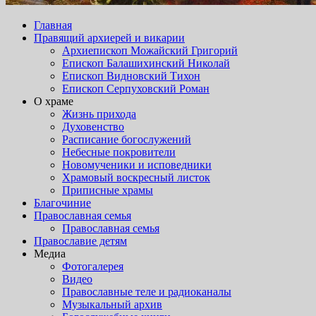
Главная
Правящий архиерей и викарии
Архиепископ Можайский Григорий
Епископ Балашихинский Николай
Епископ Видновский Тихон
Епископ Серпуховский Роман
О храме
Жизнь прихода
Духовенство
Расписание богослужений
Небесные покровители
Новомученики и исповедники
Храмовый воскресный листок
Приписные храмы
Благочиние
Православная семья
Православная семья
Православие детям
Медиа
Фотогалерея
Видео
Православные теле и радиоканалы
Музыкальный архив