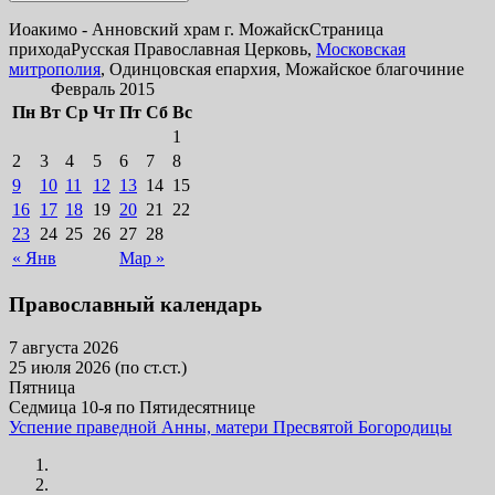
Иоакимо - Анновский храм г. Можайск
Страница
прихода
Русская Православная Церковь,
Московская
митрополия
, Одинцовская епархия, Можайское благочиние
Февраль 2015
Пн
Вт
Ср
Чт
Пт
Сб
Вс
1
2
3
4
5
6
7
8
9
10
11
12
13
14
15
16
17
18
19
20
21
22
23
24
25
26
27
28
« Янв
Мар »
Православный календарь
7 августа 2026
25 июля 2026 (по ст.ст.)
Пятница
Седмица 10-я по Пятидесятнице
Успение праведной Анны, матери Пресвятой Богородицы